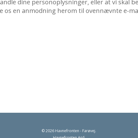
handle dine personoplysninger, eller at vi skal
e os en anmodning herom til ovennævnte e-mai
© 2026 Havnefronten - Farøvej.
Havnefronten ApS