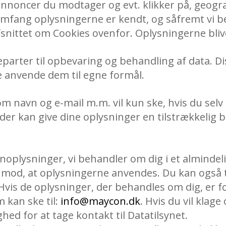
annoncer du modtager og evt. klikker på, geogr
t omfang oplysningerne er kendt, og såfremt vi b
 afsnittet om Cookies ovenfor. Oplysningerne bli
eparter til opbevaring og behandling af data. 
e anvende dem til egne formål.
 navn og e-mail m.m. vil kun ske, hvis du selv 
 der kan give dine oplysninger en tilstrækkelig b
sonoplysninger, vi behandler om dig i et almindel
e mod, at oplysningerne anvendes. Du kan også ti
vis de oplysninger, der behandles om dig, er fork
m kan ske til:
info@maycon.dk
. Hvis du vil klag
ed for at tage kontakt til Datatilsynet.