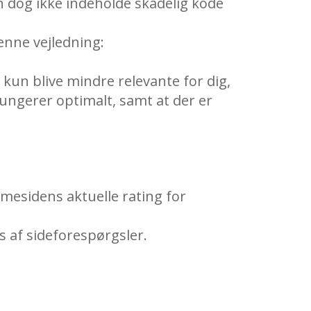
n dog ikke indeholde skadelig kode
denne vejledning:
r kun blive mindre relevante for dig,
ungerer optimalt, samt at der er
emmesidens aktuelle rating for
s af sideforespørgsler.