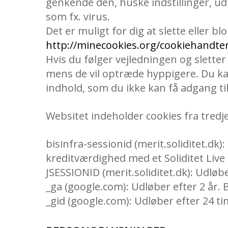
genkende den, huske indstillinger, ud
som fx. virus.
Det er muligt for dig at slette eller b
http://minecookies.org/cookiehandte
Hvis du følger vejledningen og sletter 
mens de vil optræde hyppigere. Du kan
indhold, som du ikke kan få adgang til
Websitet indeholder cookies fra tredj
bisinfra-sessionid (merit.soliditet.dk)
kreditværdighed med et Soliditet Live 
JSESSIONID (merit.soliditet.dk): Udløb
_ga (google.com): Udløber efter 2 år. 
_gid (google.com): Udløber efter 24 ti