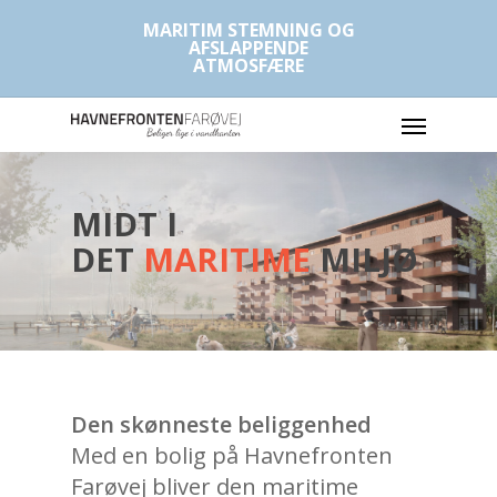
MARITIM STEMNING OG
AFSLAPPENDE
ATMOSFÆRE
MIDT I
DET
MARITIME
MILJØ
Den skønneste beliggenhed
Med en bolig på Havnefronten
Farøvej bliver den maritime